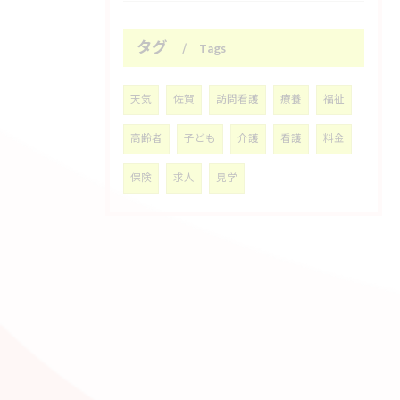
タグ
Tags
天気
佐賀
訪問看護
療養
福祉
高齢者
子ども
介護
看護
料金
保険
求人
見学