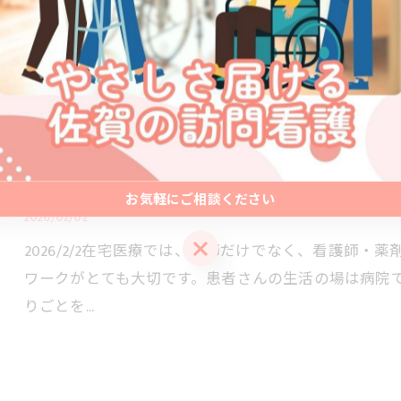
合が行われ…
病院ではなく、在宅で生活したい
お気軽にご相談ください
2026/02/02
お気軽にご相談ください
2026/2/2在宅医療では、医師だけでなく、看護師
ワークがとても大切です。患者さんの生活の場は病院
りごとを…