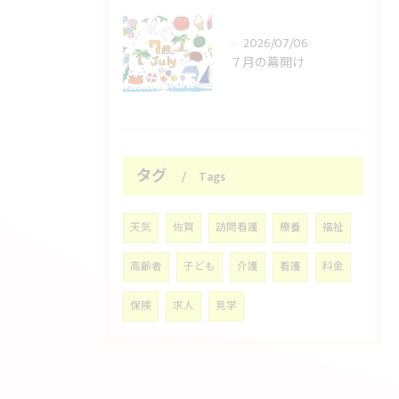
2026/07/06
７月の幕開け
タグ
Tags
天気
佐賀
訪問看護
療養
福祉
高齢者
子ども
介護
看護
料金
保険
求人
見学