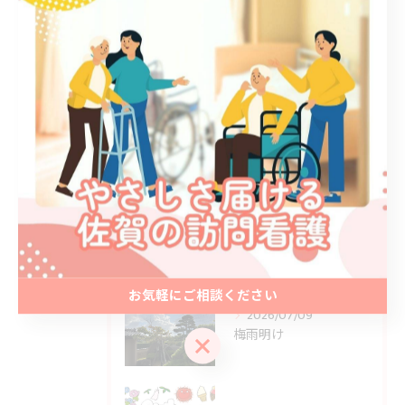
ブログ
お知らせ
最近の投稿
Recent Posts
2026/07/23
夏本番
お気軽にご相談ください
2026/07/09
梅雨明け
お気軽にご相談ください