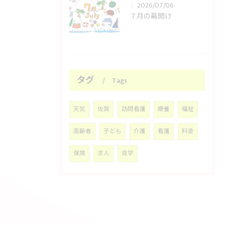
2026/07/06
７月の幕開け
タグ
Tags
天気
佐賀
訪問看護
療養
福祉
高齢者
子ども
介護
看護
料金
保険
求人
見学