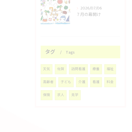
2026/07/06
７月の幕開け
タグ
Tags
天気
佐賀
訪問看護
療養
福祉
高齢者
子ども
介護
看護
料金
保険
求人
見学