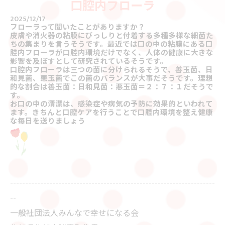
口腔内フローラ
2025/12/17
フローラって聞いたことがありますか？
皮膚や消火器の粘膜にびっしりと付着する多種多様な細菌た
ちの集まりを言うそうです。最近では口の中の粘膜にある口
腔内フローラが口腔内環境だけでなく、人体の健康に大きな
影響を及ぼすとして研究されているそうです。
口腔内フローラは三つの菌に分けられるそうで、善玉菌、日
和見菌、悪玉菌でこの菌のバランスが大事だそうです。理想
的な割合は善玉菌：日和見菌：悪玉菌＝２：７：１だそうで
す。
お口の中の清潔は、感染症や病気の予防に効果的といわれて
ます。きちんと口腔ケアを行うことで口腔内環境を整え健康
な毎日を送りましょう
--------------------------------------------------------------------
--
一般社団法人みんなで幸せになる会