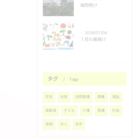
梅雨明け
2026/07/06
７月の幕開け
タグ
Tags
天気
佐賀
訪問看護
療養
福祉
高齢者
子ども
介護
看護
料金
保険
求人
見学