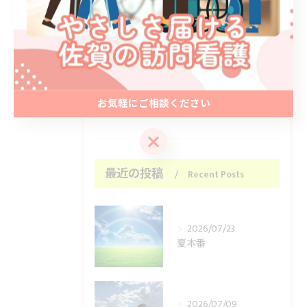
カテゴリー
Categories
全てのカテゴリー
ブログ
お気軽にご相談ください
お知らせ
お気軽にご相談ください
最近の投稿
Recent Posts
2026/07/23
夏本番
2026/07/09