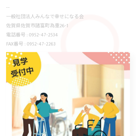
--
一般社団法人みんなで幸せになる会
佐賀県佐賀市諸富町為重26-1
電話番号 : 0952-47-2534
FAX番号 : 0952-47-2263
--------------------------------------------------------------------
--
ブログ
< 前のページ
一覧に戻る
次のページ >