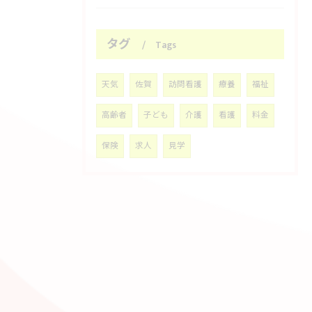
タグ
Tags
天気
佐賀
訪問看護
療養
福祉
高齢者
子ども
介護
看護
料金
保険
求人
見学